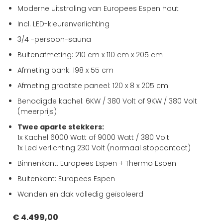
van
Moderne uitstraling van Europees Espen hout
de
Incl. LED-kleurenverlichting
afbeeldingen-
gallerij
3/4 -persoon-sauna
Buitenafmeting: 210 cm x 110 cm x 205 cm
Afmeting bank: 198 x 55 cm
Afmeting grootste paneel: 120 x 8 x 205 cm
Benodigde kachel: 6KW / 380 Volt of 9KW / 380 Volt
(meerprijs)
Twee aparte stekkers:
1x Kachel 6000 Watt of 9000 Watt / 380 Volt
1x Led verlichting 230 Volt (normaal stopcontact)
Binnenkant: Europees Espen + Thermo Espen
Buitenkant: Europees Espen
Wanden en dak volledig geïsoleerd
€ 4.499,00