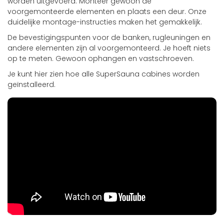
worden uitgevoerd. Monteer gewoon de
voorgemonteerde elementen en plaats een deur. Onze
duidelijke montage-instructies maken het gemakkelijk.
De bevestigingspunten voor de banken, rugleuningen en
andere elementen zijn al voorgemonteerd. Je hoeft niets
op te meten. Gewoon ophangen en vastschroeven.
Je kunt hier zien hoe alle SuperSauna cabines worden
geïnstalleerd.