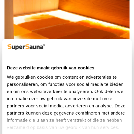
Deze website maakt gebruik van cookies
Plafond met
We gebruiken cookies om content en advertenties te
jeneverbesafwerking
personaliseren, om functies voor social media te bieden
en om ons websiteverkeer te analyseren. Ook delen we
informatie over uw gebruik van onze site met onze
Als optie kan het dak worden afgewerkt met jeneverbes,
wat zorgt voor een prachtig patroon en een heerlijke geur.
partners voor social media, adverteren en analyse. Deze
Deze sauna wordt standaard geleverd met een zeer
partners kunnen deze gegevens combineren met andere
aantrekkelijk en geavanceerd verlichtingssysteem. U kunt
informatie die u aan ze heeft verstrekt of die ze hebben
eenvoudig elke kleur kiezen die u wilt, gedimd of aan.
verzameld op basis van uw gebruik van hun services.
Rustgevend groen, koel blauw, energiek rood of warm