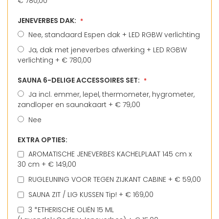
€ 780,00
JENEVERBES DAK:
Nee, standaard Espen dak + LED RGBW verlichting
Ja, dak met jeneverbes afwerking + LED RGBW
verlichting
+
€ 780,00
SAUNA 6-DELIGE ACCESSOIRES SET:
Ja incl. emmer, lepel, thermometer, hygrometer,
zandloper en saunakaart
+
€ 79,00
Nee
EXTRA OPTIES:
AROMATISCHE JENEVERBES KACHELPLAAT 145 cm x
30 cm
+
€ 149,00
RUGLEUNING VOOR TEGEN ZIJKANT CABINE
+
€ 59,00
SAUNA ZIT / LIG KUSSEN Tip!
+
€ 169,00
3 *ETHERISCHE OLIËN 15 ML