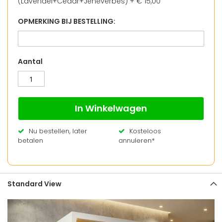
(Lavendel+Cedar+Jeneverbes)
+
€ 15,00
OPMERKING BIJ BESTELLING:
Aantal
In Winkelwagen
Nu bestellen, later
Kosteloos
betalen
annuleren*
Standard View