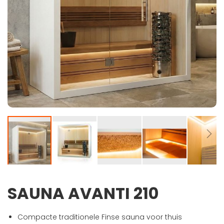
SAUNA AVANTI 210
Ga
naar
het
Compacte traditionele Finse sauna voor thuis
begin