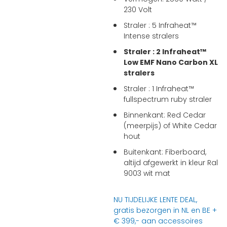
230 Volt
Straler : 5 Infraheat™
Intense stralers
Straler : 2 Infraheat™
Low EMF Nano Carbon XL
stralers
Straler : 1 Infraheat™
fullspectrum ruby straler
Binnenkant: Red Cedar
(meerpijs) of White Cedar
hout
Buitenkant: Fiberboard,
altijd afgewerkt in kleur Ral
9003 wit mat
NU TIJDELIJKE LENTE DEAL,
gratis bezorgen in NL en BE +
€ 399,- aan accessoires