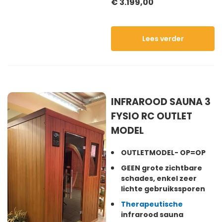
€ 3.199,00
Lees verder
INFRAROOD SAUNA 3
FYSIO RC OUTLET
MODEL
OUTLETMODEL- OP=OP
GEEN grote zichtbare
schades, enkel zeer
lichte gebruikssporen
Therapeutische
infrarood sauna