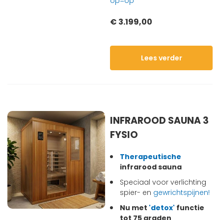
op=op
€ 3.199,00
Lees verder
INFRAROOD SAUNA 3
FYSIO
Therapeutische
infrarood sauna
Speciaal voor verlichting
spier- en
gewrichtspijnen!
Nu met
'detox'
functie
tot 75 graden