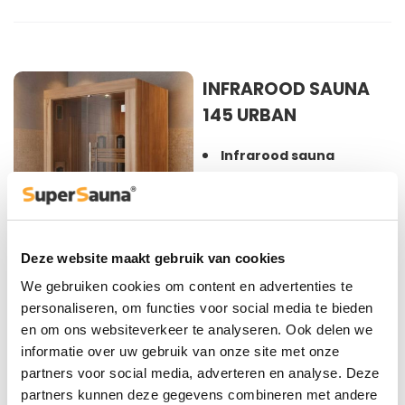
INFRAROOD SAUNA
145 URBAN
Infrarood sauna
Aantal personen: 2-pers.
infrarood sauna
Buitenafmeting: 145 cm B
* 105 cm D * 190 cm H
Deze website maakt gebruik van cookies
Afmeting grootste paneel:
We gebruiken cookies om content en advertenties te
190 cm H * 145 cm B * 5
personaliseren, om functies voor social media te bieden
cm D
en om ons websiteverkeer te analyseren. Ook delen we
Vermogen: 2500 Watt
informatie over uw gebruik van onze site met onze
Stralers: 6* Infraheat™
partners voor social media, adverteren en analyse. Deze
intense straler
partners kunnen deze gegevens combineren met andere