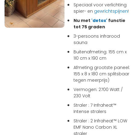
Speciaal voor verlichting
spier- en
gewrichtspijnen
!
Nu met
'detox'
functie
tot 75 graden
3-persoons infrarood
sauna
Buitenafmeting: 155 cm x
110 cm x 190 cm
Afmeting grootste paneel:
155 x 8 x 180 cm splitsbaar
tegen meerprijs)
Vermogen: 2700 Watt /
230 Volt
Straler : 7 Infraheat™
Intense stralers
Straler : 2 Infraheat™ LOW
EMF Nano Carbon XL
straler