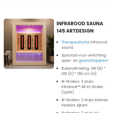
INFRAROOD SAUNA
145 ARTDESIGN
Therapeutische
infrarood
sauna
Speciaal voor verlichting
spier- en
gewrichtspijnen
!
Buitenafmeting: 145 (B) *
105 (D) * 190 cm (H)
IR-Stralers: 3 stuks
Infraheat™ All-In-Straler
(optie)
IR-Stralers: 2 stuks Intense
heaters zijkant
IR-Stralers: 2 stuks XL-