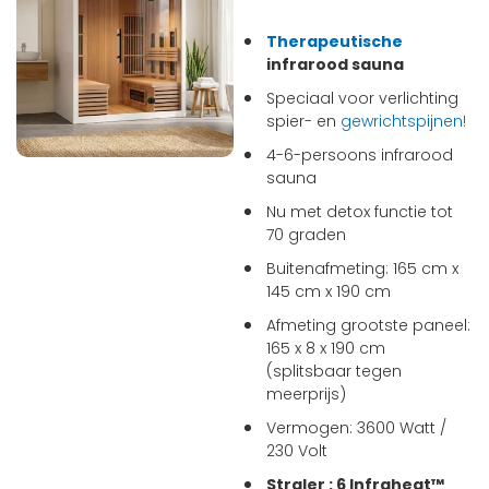
Therapeutische
infrarood sauna
Speciaal voor verlichting
spier- en
gewrichtspijnen!
4-6-persoons infrarood
sauna
Nu met detox functie tot
70 graden
Buitenafmeting: 165 cm x
145 cm x 190 cm
Afmeting grootste paneel:
165 x 8 x 190 cm
(splitsbaar tegen
meerprijs)
Vermogen: 3600 Watt /
230 Volt
Straler : 6 Infraheat™