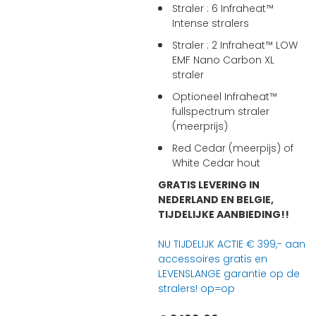
Straler : 6 Infraheat™
Intense stralers
Straler : 2 Infraheat™ LOW
EMF Nano Carbon XL
straler
Optioneel Infraheat™
fullspectrum straler
(meerprijs)
Red Cedar (meerpijs) of
White Cedar hout
GRATIS LEVERING IN
NEDERLAND EN BELGIE,
TIJDELIJKE AANBIEDING!!
NU TIJDELIJK ACTIE € 399,- aan
accessoires gratis en
LEVENSLANGE garantie op de
stralers! op=op