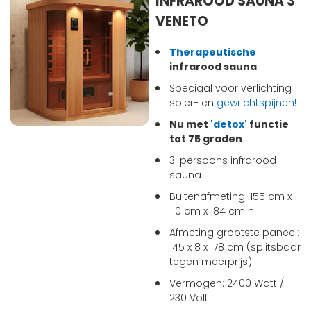
INFRAROOD SAUNA 3
VENETO
Therapeutische
infrarood sauna
Speciaal voor verlichting
spier- en
gewrichtspijnen!
Nu met
'detox'
functie
tot 75 graden
3-persoons infrarood
sauna
Buitenafmeting: 155 cm x
110 cm x 184 cm h
Afmeting grootste paneel:
145 x 8 x 178 cm (splitsbaar
tegen meerprijs)
Vermogen: 2400 Watt /
230 Volt