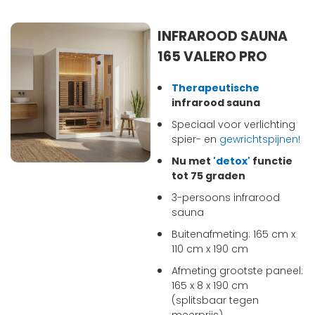
INFRAROOD SAUNA
165 VALERO PRO
Therapeutische
infrarood sauna
Speciaal voor verlichting
spier- en
gewrichtspijnen!
Nu met
'detox'
functie
tot 75 graden
3-persoons infrarood
sauna
Buitenafmeting: 165 cm x
110 cm x 190 cm
Afmeting grootste paneel:
165 x 8 x 190 cm
(splitsbaar tegen
meerprijs)