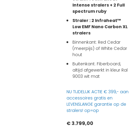
Intense stralers + 2 Full
spectrum ruby
Straler : 2 Infraheat™
Low EMF Nano Carbon XL
stralers
Binnenkant: Red Cedar
(meerpijs) of White Cedar
hout
Buitenkant: Fiberboard,
altijd afgewerkt in kleur Ral
9003 wit mat
NU TIJDELIJK ACTIE € 399,- aan
accessoires gratis en
LEVENSLANGE garantie op de
stralers! op=op
€ 3.799,00