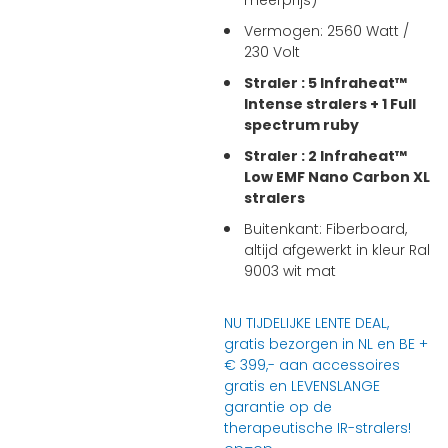
Vermogen: 2560 Watt /
230 Volt
Straler : 5 Infraheat™
Intense stralers + 1 Full
spectrum ruby
Straler : 2 Infraheat™
Low EMF Nano Carbon XL
stralers
Buitenkant: Fiberboard,
altijd afgewerkt in kleur Ral
9003 wit mat
NU TIJDELIJKE LENTE DEAL,
gratis bezorgen in NL en BE +
€ 399,- aan accessoires
gratis en LEVENSLANGE
garantie op de
therapeutische IR-stralers!