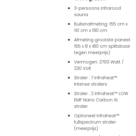
3-persoons infrarood
sauna
Buitenafmeting: 155 cm x
110 cm x 190 cm
Afmeting grootste paneel:
155 x 8 x 180 cm splitsbaar
tegen meerprijs)
Vermogen: 2700 Watt /
230 Volt
Straler : 7 Infraheat™
Intense stralers
Straler : 2 Infraheat™ LOW
EMF Nano Carbon XL
straler
Optioneel Infraheat™
fullspectrum straler
(meerprijs)