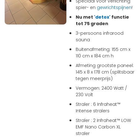
Speciaal voor verlichting
spier- en
gewrichtspijnen
!
Nu met
'detox'
functie
tot 75 graden
3-persoons infrarood
sauna
Buitenafmeting: 155 cm x
110 cm x 184 cm h
Afmeting grootste paneel:
145 x 8 x 178 cm (splitsbaar
tegen meerprijs)
Vermogen: 2400 Watt /
230 Volt
Straler : 6 Infraheat™
Intense stralers
Straler : 2 Infraheat™ LOW
EMF Nano Carbon XL
straler