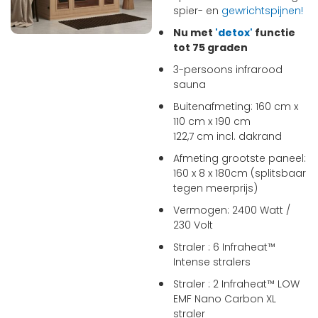
spier- en
gewrichtspijnen!
Nu met
'detox'
functie
tot 75 graden
3-persoons infrarood
sauna
Buitenafmeting: 160 cm x
110 cm x 190 cm
122,7 cm incl. dakrand
Afmeting grootste paneel:
160 x 8 x 180cm (splitsbaar
tegen meerprijs)
Vermogen: 2400 Watt /
230 Volt
Straler : 6 Infraheat™
Intense stralers
Straler : 2 Infraheat™ LOW
EMF Nano Carbon XL
straler