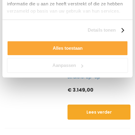
informatie die u aan ze heeft verstrekt of die ze hebben
Stralers: 2* Infraheat™
carbon straler
verzameld op basis van uw gebruik van hun services.
Canadees Red Cedar
GRATIS LEVERING IN
Details tonen
NEDERLAND EN BELGIE,
TIJDELIJKE AANBIEDING!!
Alles toestaan
NU TIJDELIJK ACTIE € 399,- aan
accessoires gratis en
Aanpassen
LEVENSLANGE garantie op de
stralers! op=op
€ 3.149,00
Lees verder