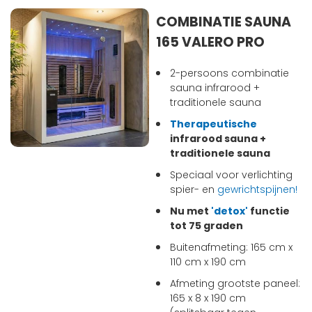
COMBINATIE SAUNA
165 VALERO PRO
2-persoons combinatie
sauna infrarood +
traditionele sauna
Therapeutische
infrarood sauna +
traditionele sauna
Speciaal voor verlichting
spier- en
gewrichtspijnen!
Nu met
'detox'
functie
tot 75 graden
Buitenafmeting: 165 cm x
110 cm x 190 cm
Afmeting grootste paneel:
165 x 8 x 190 cm