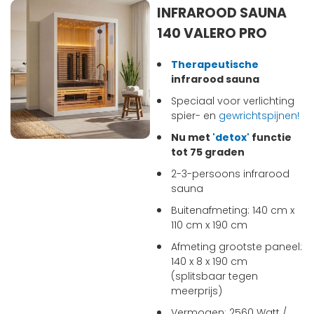
INFRAROOD SAUNA
140 VALERO PRO
Therapeutische
infrarood sauna
Speciaal voor verlichting
spier- en
gewrichtspijnen!
Nu met
'detox'
functie
tot 75 graden
2-3-persoons infrarood
sauna
Buitenafmeting: 140 cm x
110 cm x 190 cm
Afmeting grootste paneel:
140 x 8 x 190 cm
(splitsbaar tegen
meerprijs)
Vermogen: 2560 Watt /