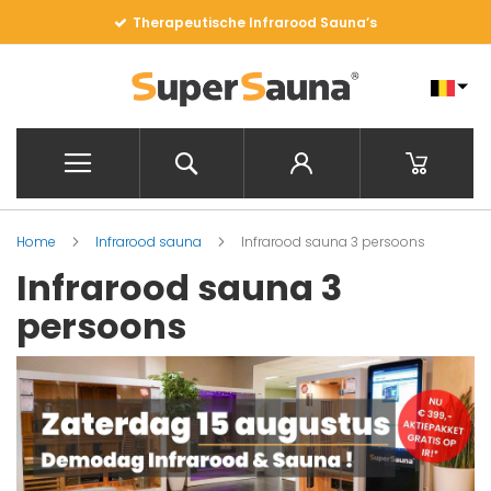
Ga
Therapeutische Infrarood Sauna’s
naar
de
inhoud
Search
Winkelwa
Home
Infrarood sauna
Infrarood sauna 3 persoons
Infrarood sauna 3
persoons