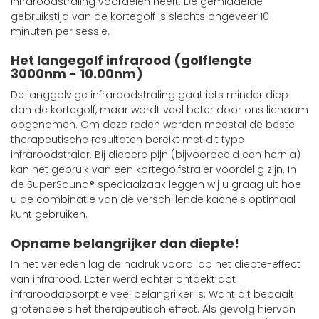
infraroodstraling voordelen heeft. De gemiddelde
gebruikstijd van de kortegolf is slechts ongeveer 10
minuten per sessie.
Het langegolf infrarood (golflengte
3000nm - 10.00nm)
De langgolvige infraroodstraling gaat iets minder diep
dan de kortegolf, maar wordt veel beter door ons lichaam
opgenomen. Om deze reden worden meestal de beste
therapeutische resultaten bereikt met dit type
infraroodstraler. Bij diepere pijn (bijvoorbeeld een hernia)
kan het gebruik van een kortegolfstraler voordelig zijn. In
de SuperSauna® speciaalzaak leggen wij u graag uit hoe
u de combinatie van de verschillende kachels optimaal
kunt gebruiken.
Opname belangrijker dan diepte!
In het verleden lag de nadruk vooral op het diepte-effect
van infrarood. Later werd echter ontdekt dat
infraroodabsorptie veel belangrijker is. Want dit bepaalt
grotendeels het therapeutisch effect. Als gevolg hiervan