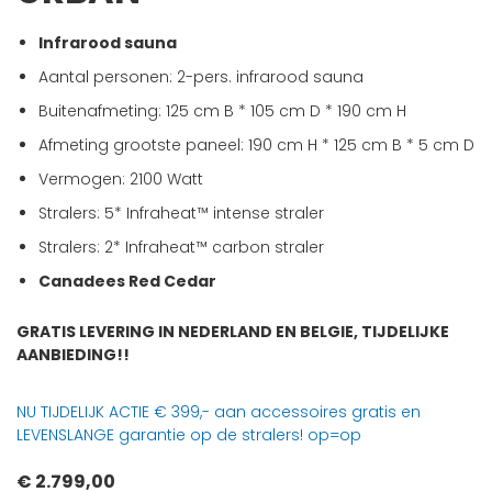
begin
van
Infrarood sauna
de
Aantal personen: 2-pers. infrarood sauna
afbeeldingen-
gallerij
Buitenafmeting: 125 cm B * 105 cm D * 190 cm H
Afmeting grootste paneel: 190 cm H * 125 cm B * 5 cm D
Vermogen: 2100 Watt
Stralers: 5* Infraheat™ intense straler
Stralers: 2* Infraheat™ carbon straler
Canadees Red Cedar
GRATIS LEVERING IN NEDERLAND EN BELGIE, TIJDELIJKE
AANBIEDING!!
NU TIJDELIJK ACTIE € 399,- aan accessoires gratis en
LEVENSLANGE garantie op de stralers! op=op
€ 2.799,00