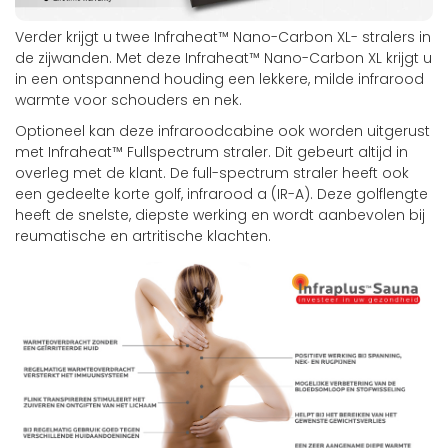
Verder krijgt u twee Infraheat™ Nano-Carbon XL- stralers in
de zijwanden. Met deze Infraheat™ Nano-Carbon XL krijgt u
in een ontspannend houding een lekkere, milde infrarood
warmte voor schouders en nek.
Optioneel kan deze infraroodcabine ook worden uitgerust
met Infraheat™ Fullspectrum straler. Dit gebeurt altijd in
overleg met de klant. De full-spectrum straler heeft ook
een gedeelte korte golf, infrarood a (IR-A). Deze golflengte
heeft de snelste, diepste werking en wordt aanbevolen bij
reumatische en artritische klachten.