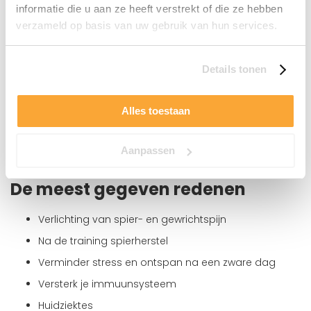
hoogwaardige infraroodstralers van Infraheat™. De
informatie die u aan ze heeft verstrekt of die ze hebben
stralers zijn getest op 20.000 branduren. Dit komt overeen
verzameld op basis van uw gebruik van hun services.
met ca. 40.000 sessies. Met SuperSauna® krijgt u
levenslange garantie op deze kwaliteits infraroodstralers.
De belangrijkste vraag die je jezelf moet stellen is: waarom
Details tonen
wil ik een infraroodcabine kopen?
Deze reden bepaalt welk type infraroodstralers en cabine
Alles toestaan
u moet kiezen.
Infraroodcabines worden om verschillende redenen
Aanpassen
gebruikt.
De meest gegeven redenen
Verlichting van spier- en gewrichtspijn
Na de training spierherstel
Verminder stress en ontspan na een zware dag
Versterk je immuunsysteem
Huidziektes