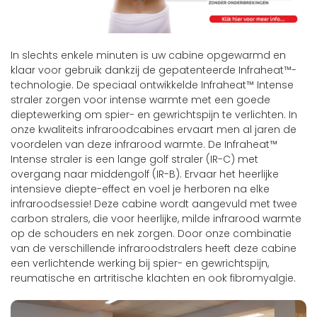
In slechts enkele minuten is uw cabine opgewarmd en
klaar voor gebruik dankzij de gepatenteerde Infraheat™-
technologie. De speciaal ontwikkelde Infraheat™ Intense
straler zorgen voor intense warmte met een goede
dieptewerking om spier- en gewrichtspijn te verlichten. In
onze kwaliteits infraroodcabines ervaart men al jaren de
voordelen van deze infrarood warmte. De Infraheat™
Intense straler is een lange golf straler (IR-C) met
overgang naar middengolf (IR-B). Ervaar het heerlijke
intensieve diepte-effect en voel je herboren na elke
infraroodsessie! Deze cabine wordt aangevuld met twee
carbon stralers, die voor heerlijke, milde infrarood warmte
op de schouders en nek zorgen. Door onze combinatie
van de verschillende infraroodstralers heeft deze cabine
een verlichtende werking bij spier- en gewrichtspijn,
reumatische en artritische klachten en ook fibromyalgie.