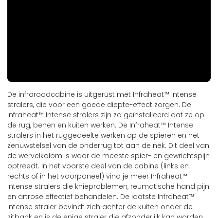
De infraroodcabine is uitgerust met Infraheat™ Intense
stralers, die voor een goede diepte-effect zorgen. De
Infraheat™ Intense stralers zijn zo geïnstalleerd dat ze op
de rug, benen en kuiten werken. De Infraheat™ Intense
stralers in het ruggedeelte werken op de spieren en het
zenuwstelsel van de onderrug tot aan de nek. Dit deel van
de wervelkolom is waar de meeste spier- en gewrichtspijn
optreedt. In het voorste deel van de cabine (links en
rechts of in het voorpaneel) vind je meer Infraheat™
Intense stralers die knieproblemen, reumatische hand pijn
en artrose effectief behandelen. De laatste Infraheat™
Intense straler bevindt zich achter de kuiten onder de
zitbank en is de enige straler die afzonderlijk kan worden