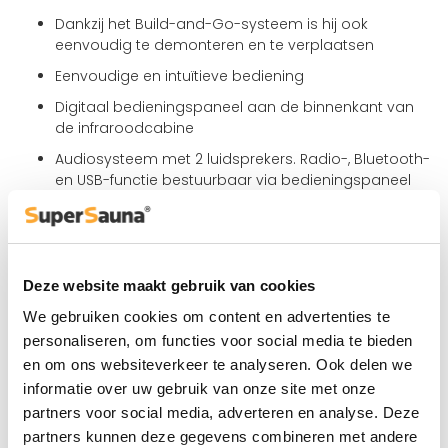
Dankzij het Build-and-Go-systeem is hij ook
eenvoudig te demonteren en te verplaatsen
Eenvoudige en intuïtieve bediening
Digitaal bedieningspaneel aan de binnenkant van
de infraroodcabine
Audiosysteem met 2 luidsprekers. Radio-, Bluetooth-
en USB-functie bestuurbaar via bedieningspaneel
Aansluiting 230 volt, gewone stopcontact
Binnen enkele minuten verwarmd door de nieuwste
Infraheat-technologie
Deze website maakt gebruik van cookies
Temperatuur van 35C tot 75C graden, veel
aangenamer dan traditionele sauna's
We gebruiken cookies om content en advertenties te
personaliseren, om functies voor social media te bieden
en om ons websiteverkeer te analyseren. Ook delen we
Stralerselectie bij SuperSauna®
informatie over uw gebruik van onze site met onze
partners voor social media, adverteren en analyse. Deze
Bij SuperSauna® vertrouwen we al meer dan 15 jaar op
partners kunnen deze gegevens combineren met andere