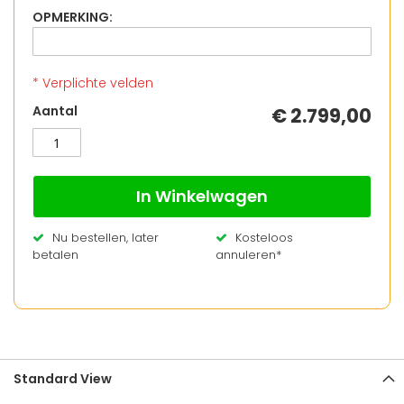
OPMERKING:
* Verplichte velden
INFRAROOD
Op
Aantal
€ 2.799,00
SAUNA
voorraad
125
URBAN
In Winkelwagen
Nu bestellen, later
Kosteloos
betalen
annuleren*
Standard View