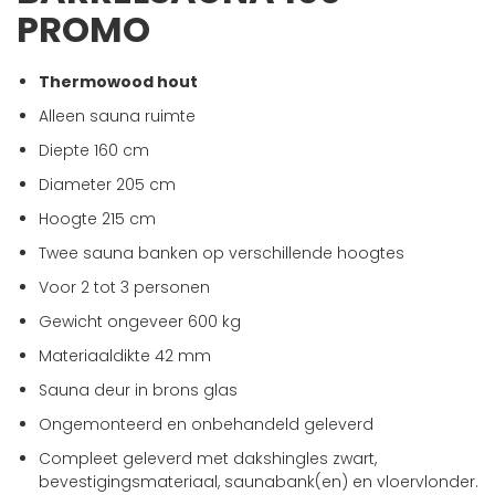
begin
PROMO
van
de
afbeeldingen-
Thermowood hout
gallerij
Alleen sauna ruimte
Diepte 160 cm
Diameter 205 cm
Hoogte 215 cm
Twee sauna banken op verschillende hoogtes
Voor 2 tot 3 personen
Gewicht ongeveer 600 kg
Materiaaldikte 42 mm
Sauna deur in brons glas
Ongemonteerd en onbehandeld geleverd
Compleet geleverd met dakshingles zwart,
bevestigingsmateriaal, saunabank(en) en vloervlonder.