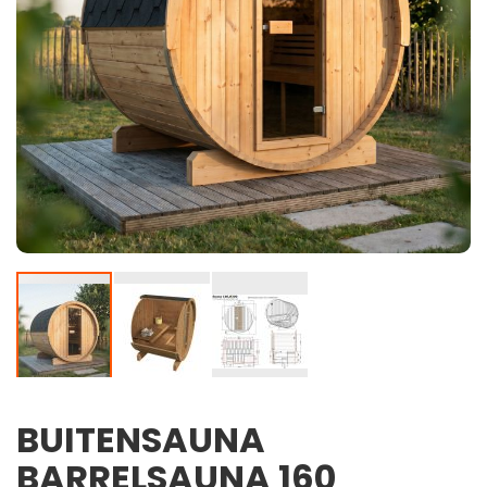
BUITENSAUNA
Ga
naar
BARRELSAUNA 160
het