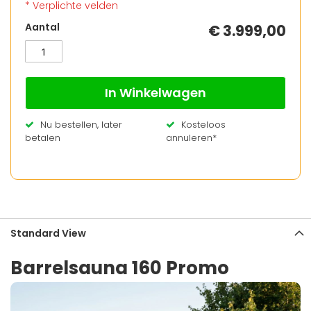
* Verplichte velden
BUITENSAUNA
Op
Aantal
€ 3.999,00
BARRELSAUNA
voorraad
160
PROMO
In Winkelwagen
Nu bestellen, later
Kosteloos
betalen
annuleren*
Standard View
Barrelsauna 160 Promo