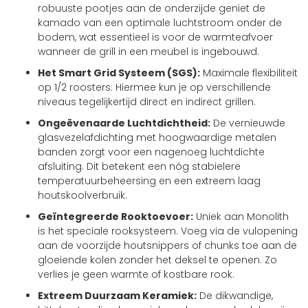
robuuste pootjes aan de onderzijde geniet de
kamado van een optimale luchtstroom onder de
bodem, wat essentieel is voor de warmteafvoer
wanneer de grill in een meubel is ingebouwd.
Het Smart Grid Systeem (SGS):
Maximale flexibiliteit
op 1/2 roosters. Hiermee kun je op verschillende
niveaus tegelijkertijd direct en indirect grillen.
Ongeëvenaarde Luchtdichtheid:
De vernieuwde
glasvezelafdichting met hoogwaardige metalen
banden zorgt voor een nagenoeg luchtdichte
afsluiting. Dit betekent een nóg stabielere
temperatuurbeheersing en een extreem laag
houtskoolverbruik.
Geïntegreerde Rooktoevoer:
Uniek aan Monolith
is het speciale rooksysteem. Voeg via de vulopening
aan de voorzijde houtsnippers of chunks toe aan de
gloeiende kolen zonder het deksel te openen. Zo
verlies je geen warmte of kostbare rook.
Extreem Duurzaam Keramiek:
De dikwandige,