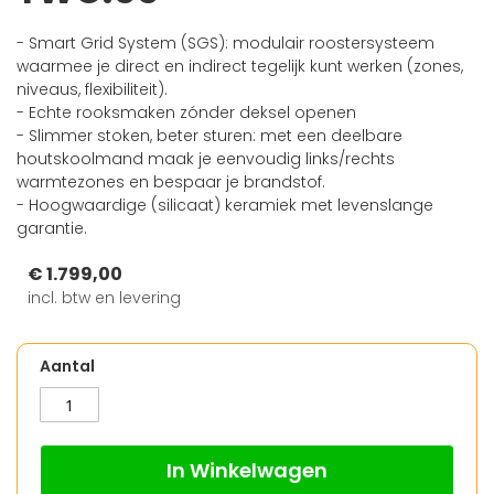
begin
van
- Smart Grid System (SGS): modulair roostersysteem
de
waarmee je direct en indirect tegelijk kunt werken (zones,
afbeeldingen-
niveaus, flexibiliteit).
gallerij
- Echte rooksmaken zónder deksel openen
- Slimmer stoken, beter sturen: met een deelbare
houtskoolmand maak je eenvoudig links/rechts
warmtezones en bespaar je brandstof.
- Hoogwaardige (silicaat) keramiek met levenslange
garantie.
€ 1.799,00
incl. btw en levering
Aantal
In Winkelwagen